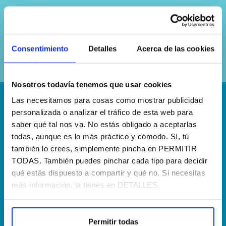
Sí, he leído y acepto la
política de
privacidad
Consentimiento
Detalles
Acerca de las cookies
Nosotros todavía tenemos que usar cookies
Las necesitamos para cosas como mostrar publicidad
¡Escríbenos!
personalizada o analizar el tráfico de esta web para
saber qué tal nos va. No estás obligado a aceptarlas
hola@agenciapisto.com
todas, aunque es lo más práctico y cómodo. Sí, tú
también lo crees, simplemente pincha en PERMITIR
¿Hablamos?!
TODAS. También puedes pinchar cada tipo para decidir
(+34) 910 40 46 33
qué estás dispuesto a compartir y qué no. Si necesitas
más información, la tienes en DETALLES.
¿Dónde estamos?
Calle Francia, 13 Local 12 28971 Griñón MADRID
Permitir todas