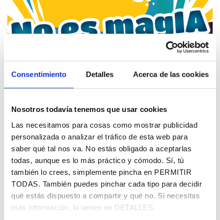
Consentimiento
Detalles
Acerca de las cookies
Nosotros todavía tenemos que usar cookies
Así fue el Pistolabis Aniversario
2025
Las necesitamos para cosas como mostrar publicidad
personalizada o analizar el tráfico de esta web para
|
|
|
#ILovePisto
Estrategia y negocio
Formación
Inteligencia
saber qué tal nos va. No estás obligado a aceptarlas
|
|
|
artificial (IA)
Marketing
Publicidad
Tendencias y novedades
todas, aunque es lo más práctico y cómodo. Sí, tú
también lo crees, simplemente pincha en PERMITIR
16 de junio de 2025
TODAS. También puedes pinchar cada tipo para decidir
El pasado jueves 12 de junio, celebramos nuestro
qué estás dispuesto a compartir y qué no. Si necesitas
Pistolabis Aniversario 2025, y hoy, ya superada la resaca
más información, la tienes en DETALLES.