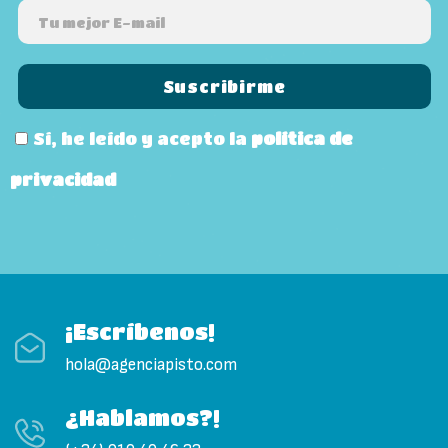
Sí, he leído y acepto la
política de
privacidad
¡Escríbenos!
hola@agenciapisto.com
¿Hablamos?!