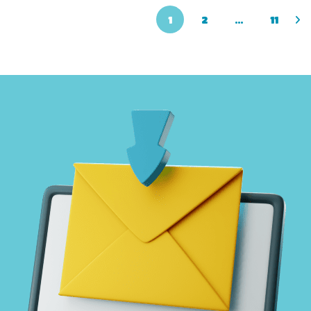
1
2
…
11