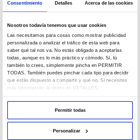
Consentimiento
Detalles
Acerca de las cookies
¿Cómo organizar tu campaña de
Nosotros todavía tenemos que usar cookies
Navidad para sacar el máximo
Las necesitamos para cosas como mostrar publicidad
rendimiento?
personalizada o analizar el tráfico de esta web para
|
Estrategia y negocio
Marketing
saber qué tal nos va. No estás obligado a aceptarlas
todas, aunque es lo más práctico y cómodo. Sí, tú
28 de noviembre de 2023
también lo crees, simplemente pincha en PERMITIR
La temporada navideña es un momento mágico y
TODAS. También puedes pinchar cada tipo para decidir
emocionante del año en el que las empresas tienen la
qué estás dispuesto a compartir y qué no. Si necesitas
más información, la tienes en DETALLES.
oportunidad de...
leer más
Permitir todas
Personalizar