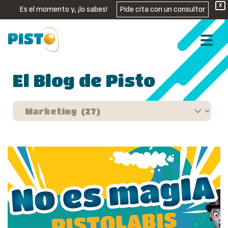
X
Es el momento y, ¡lo sabes!
Pide cita con un consultor
El Blog de Pisto