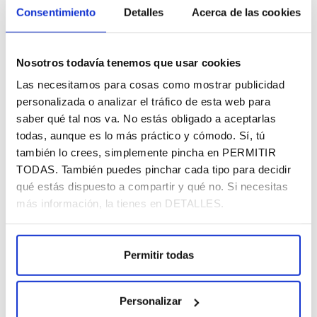
Consentimiento
Detalles
Acerca de las cookies
Nosotros todavía tenemos que usar cookies
Las necesitamos para cosas como mostrar publicidad
Nueva normativa sobre
personalizada o analizar el tráfico de esta web para
contenidos generados con IA:
saber qué tal nos va. No estás obligado a aceptarlas
guía del artículo 50
todas, aunque es lo más práctico y cómodo. Sí, tú
|
|
Herramientas digitales
Inteligencia artificial (IA)
también lo crees, simplemente pincha en PERMITIR
Tendencias y novedades
14 de julio de 2026
TODAS. También puedes pinchar cada tipo para decidir
qué estás dispuesto a compartir y qué no. Si necesitas
A partir del 2 de agosto de 2026, las empresas
más información, la tienes en DETALLES.
deberán aplicar nuevas obligaciones de
transparencia sobre determinados...
leer más
Permitir todas
Personalizar