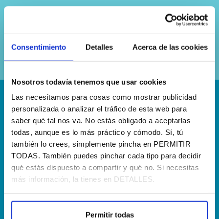
Sí, he leído y acepto la
política de
privacidad
Consentimiento
Detalles
Acerca de las cookies
Nosotros todavía tenemos que usar cookies
Las necesitamos para cosas como mostrar publicidad
¡Escríbenos!
personalizada o analizar el tráfico de esta web para
saber qué tal nos va. No estás obligado a aceptarlas
hola@agenciapisto.com
todas, aunque es lo más práctico y cómodo. Sí, tú
también lo crees, simplemente pincha en PERMITIR
¿Hablamos?!
TODAS. También puedes pinchar cada tipo para decidir
(+34) 910 40 46 33
qué estás dispuesto a compartir y qué no. Si necesitas
más información, la tienes en DETALLES.
¿Dónde estamos?
Calle Francia, 13 Local 12 28971 Griñón MADRID
Permitir todas