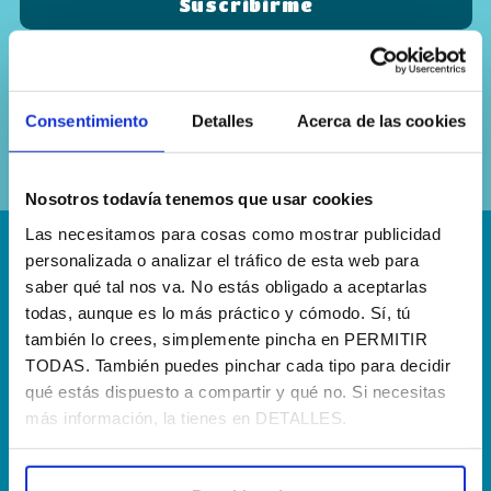
Sí, he leído y acepto la
política de
privacidad
Consentimiento
Detalles
Acerca de las cookies
Nosotros todavía tenemos que usar cookies
Las necesitamos para cosas como mostrar publicidad
personalizada o analizar el tráfico de esta web para
¡Escríbenos!
saber qué tal nos va. No estás obligado a aceptarlas
hola@agenciapisto.com
todas, aunque es lo más práctico y cómodo. Sí, tú
también lo crees, simplemente pincha en PERMITIR
¿Hablamos?!
TODAS. También puedes pinchar cada tipo para decidir
qué estás dispuesto a compartir y qué no. Si necesitas
(+34) 910 40 46 33
más información, la tienes en DETALLES.
¿Dónde estamos?