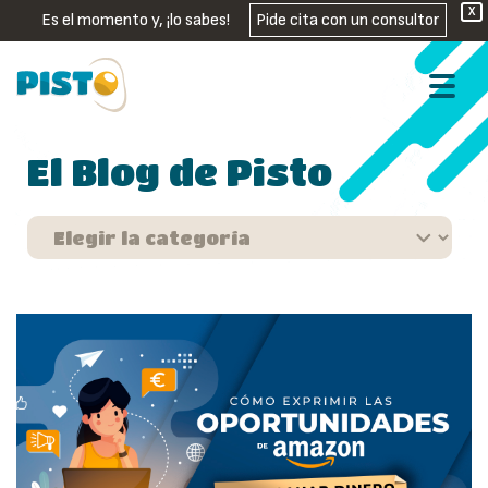
X
Es el momento y, ¡lo sabes!
Pide cita con un consultor
El Blog de Pisto