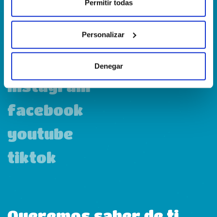
Permitir todas
Calle Francia, 13 Local 12 28971 Griñón MADRID
Personalizar
linkedin
Denegar
instagram
facebook
youtube
tiktok
Queremos saber de ti