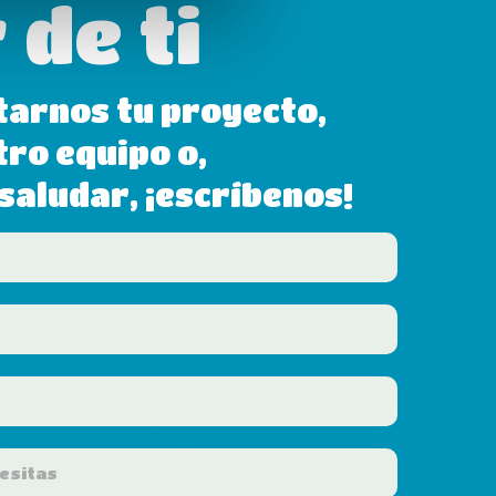
 de ti
tarnos tu proyecto,
tro equipo o,
aludar, ¡escríbenos!