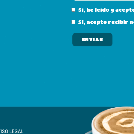
Sí, he leído y acept
Sí, acepto recibir
VISO LEGAL