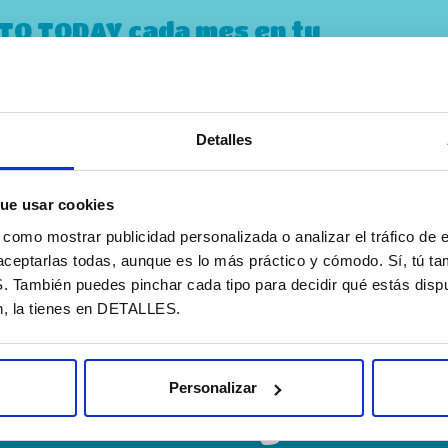
STO TODAY cada mes en tu
Detalles
 privacidad
ue usar cookies
omo mostrar publicidad personalizada o analizar el tráfico de e
aceptarlas todas, aunque es lo más práctico y cómodo. Sí, tú t
ambién puedes pinchar cada tipo para decidir qué estás dispu
n, la tienes en DETALLES.
Quer
Personalizar