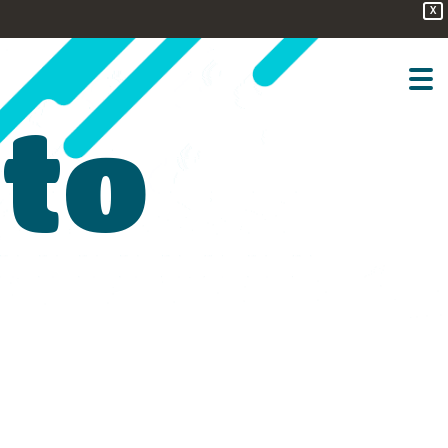
X
sto