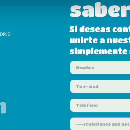
saber
Si deseas con
ADRID
unirte a nues
simplemente s
m