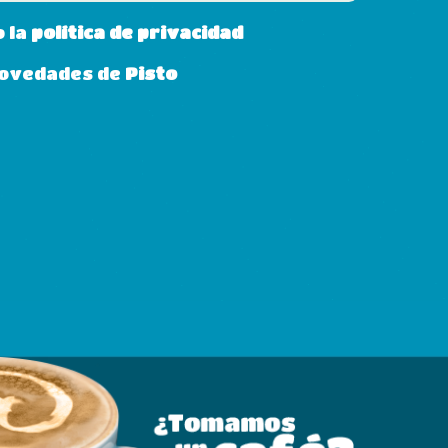
o la
política de privacidad
 novedades de
Pisto