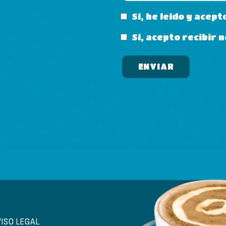
Sí, he leído y acept
Sí, acepto recibir
VISO LEGAL