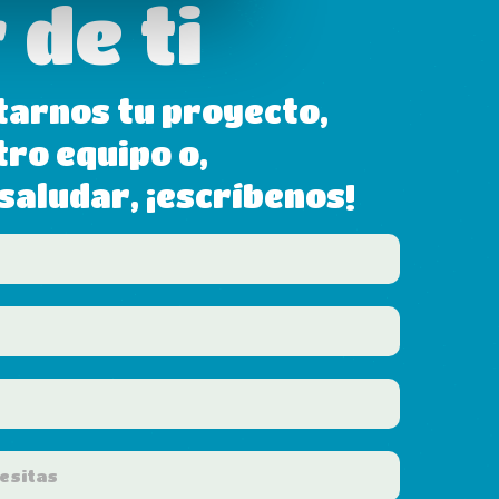
 de ti
tarnos tu proyecto,
tro equipo o,
aludar, ¡escríbenos!