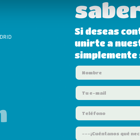
saber
Si deseas con
ADRID
unirte a nues
simplemente s
m