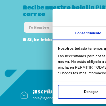
Recibe nuestro boletín PI
correo
Consentimiento
Sí, he leído y acepto la
política de
Nosotros todavía tenemos q
Las necesitamos para cosas c
nos va. No estás obligado a 
pincha en PERMITIR TODAS. T
Si necesitas más informació
¡Escríbenos!
Denegar
hola@agenciapisto.com