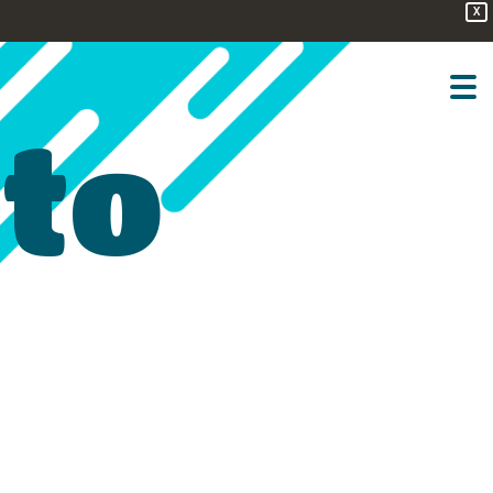
X
sto