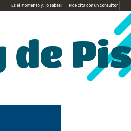
Es el momento y, ¡lo sabes!
Pide cita con un consultor
g de Pi