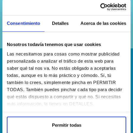
Sí, he leído y acepto la
política de
privacidad
Consentimiento
Detalles
Acerca de las cookies
Nosotros todavía tenemos que usar cookies
Las necesitamos para cosas como mostrar publicidad
personalizada o analizar el tráfico de esta web para
¡Escríbenos!
saber qué tal nos va. No estás obligado a aceptarlas
hola@agenciapisto.com
todas, aunque es lo más práctico y cómodo. Sí, tú
también lo crees, simplemente pincha en PERMITIR
TODAS. También puedes pinchar cada tipo para decidir
¿Hablamos?!
qué estás dispuesto a compartir y qué no. Si necesitas
(+34) 910 40 46 33
más información, la tienes en DETALLES.
¿Dónde estamos?
Permitir todas
Calle Francia, 13 Local 12 28971 Griñón MADRID