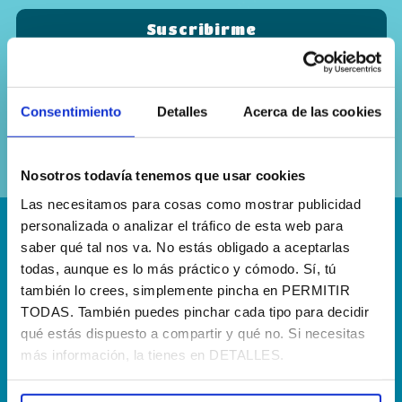
Sí, he leído y acepto la
política de
Consentimiento
Detalles
Acerca de las cookies
privacidad
Nosotros todavía tenemos que usar cookies
Las necesitamos para cosas como mostrar publicidad
personalizada o analizar el tráfico de esta web para
¡Escríbenos!
saber qué tal nos va. No estás obligado a aceptarlas
todas, aunque es lo más práctico y cómodo. Sí, tú
hola@agenciapisto.com
también lo crees, simplemente pincha en PERMITIR
TODAS. También puedes pinchar cada tipo para decidir
¿Hablamos?!
qué estás dispuesto a compartir y qué no. Si necesitas
más información, la tienes en DETALLES.
(+34) 910 40 46 33