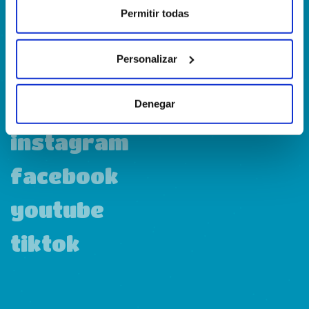
¿Dónde estamos?
Permitir todas
Calle Francia, 13 Local 12 28971 Griñón MADRID
Personalizar
linkedin
Denegar
instagram
facebook
youtube
tiktok