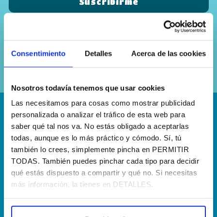
Sí, he leído y acepto la
política de
privacidad
Consentimiento
Detalles
Acerca de las cookies
Nosotros todavía tenemos que usar cookies
Las necesitamos para cosas como mostrar publicidad
personalizada o analizar el tráfico de esta web para
¡Escríbenos!
saber qué tal nos va. No estás obligado a aceptarlas
hola@agenciapisto.com
todas, aunque es lo más práctico y cómodo. Sí, tú
también lo crees, simplemente pincha en PERMITIR
¿Hablamos?!
TODAS. También puedes pinchar cada tipo para decidir
qué estás dispuesto a compartir y qué no. Si necesitas
(+34) 910 40 46 33
más información, la tienes en DETALLES.
¿Dónde estamos?