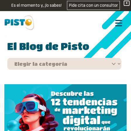
X
Es el momento y, ¡lo sabes!
Pide cita con un consultor
El Blog de Pisto