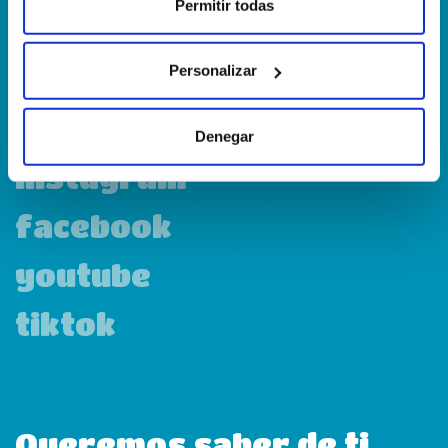
Calle Francia, 13 Local 12 28971 Griñón MADRID
Permitir todas
Personalizar
linkedin
Denegar
instagram
facebook
youtube
tiktok
Queremos saber de ti