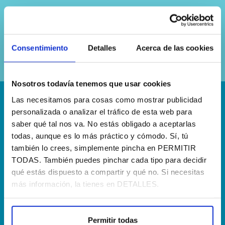
Sí, he leído y acepto la
política de
privacidad
Consentimiento
Detalles
Acerca de las cookies
Nosotros todavía tenemos que usar cookies
Las necesitamos para cosas como mostrar publicidad
¡Escríbenos!
personalizada o analizar el tráfico de esta web para
saber qué tal nos va. No estás obligado a aceptarlas
hola@agenciapisto.com
todas, aunque es lo más práctico y cómodo. Sí, tú
también lo crees, simplemente pincha en PERMITIR
¿Hablamos?!
TODAS. También puedes pinchar cada tipo para decidir
(+34) 910 40 46 33
qué estás dispuesto a compartir y qué no. Si necesitas
más información, la tienes en DETALLES.
¿Dónde estamos?
Calle Francia, 13 Local 12 28971 Griñón MADRID
Permitir todas