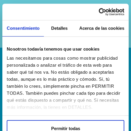
Sí, he leído y acepto la
política de
privacidad
Consentimiento
Detalles
Acerca de las cookies
Nosotros todavía tenemos que usar cookies
Las necesitamos para cosas como mostrar publicidad
¡Escríbenos!
personalizada o analizar el tráfico de esta web para
saber qué tal nos va. No estás obligado a aceptarlas
hola@agenciapisto.com
todas, aunque es lo más práctico y cómodo. Sí, tú
también lo crees, simplemente pincha en PERMITIR
¿Hablamos?!
TODAS. También puedes pinchar cada tipo para decidir
(+34) 910 40 46 33
qué estás dispuesto a compartir y qué no. Si necesitas
más información, la tienes en DETALLES.
¿Dónde estamos?
Calle Francia, 13 Local 12 28971 Griñón MADRID
Permitir todas