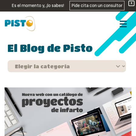
X
Es el momento y, ¡lo sabes!
Pide cita con un consultor
El Blog de Pisto