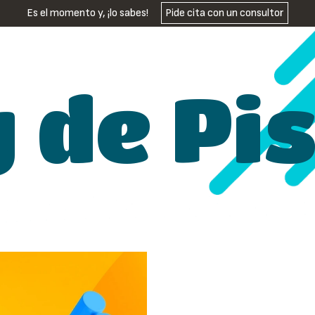
Es el momento y, ¡lo sabes!
Pide cita con un consultor
g de Pi