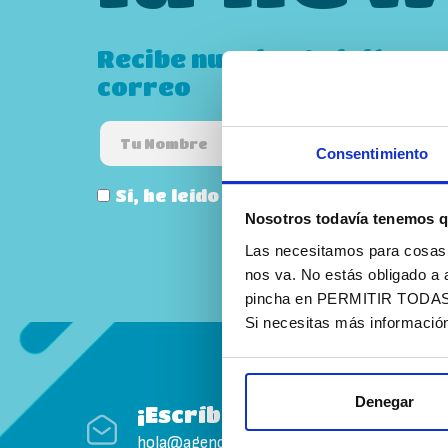
Recibe nuestro boletín PI
correo
Consentimiento
Sí, he leído y acepto la
política de
Nosotros todavía tenemos q
Las necesitamos para cosas c
nos va. No estás obligado a 
pincha en PERMITIR TODAS. T
Si necesitas más informació
Denegar
¡Escríbenos!
hola@agenciapisto.com