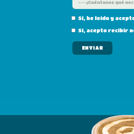
Sí, he leído y acept
Sí, acepto recibir