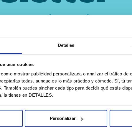
STO TODAY cada mes en tu
Detalles
 privacidad
ue usar cookies
omo mostrar publicidad personalizada o analizar el tráfico de e
aceptarlas todas, aunque es lo más práctico y cómodo. Sí, tú t
ambién puedes pinchar cada tipo para decidir qué estás dispu
n, la tienes en DETALLES.
Personalizar
Quer