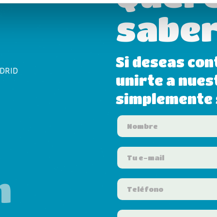
saber
Si deseas con
ADRID
unirte a nues
simplemente s
m