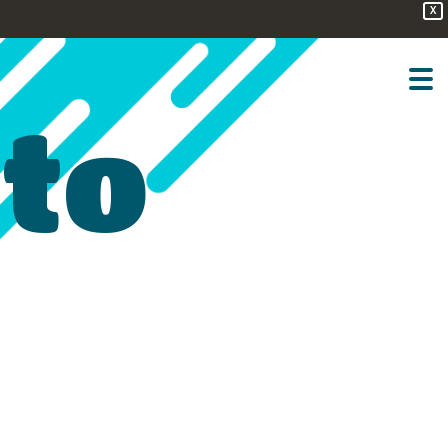
X
sto