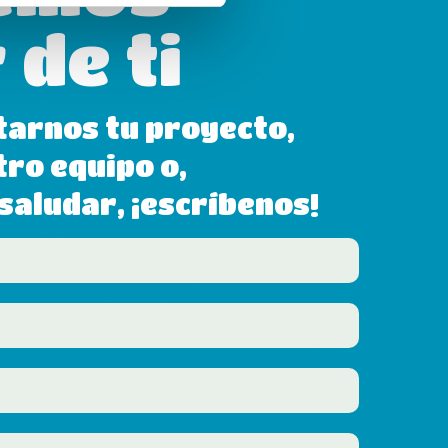
 de ti
tarnos tu proyecto,
tro equipo o,
aludar, ¡escríbenos!