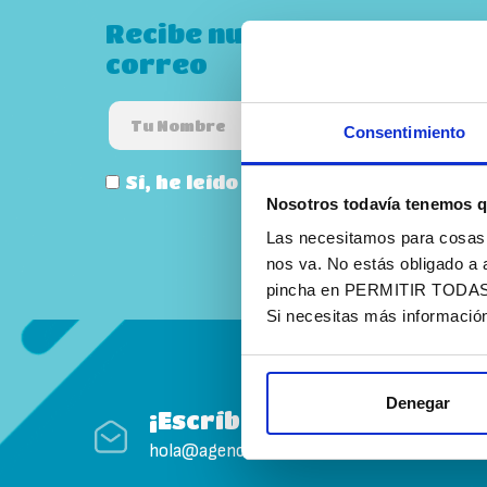
Recibe nuestro boletín PI
correo
Consentimiento
Sí, he leído y acepto la
política de
Nosotros todavía tenemos q
Las necesitamos para cosas c
nos va. No estás obligado a 
pincha en PERMITIR TODAS. T
Si necesitas más informació
Denegar
¡Escríbenos!
hola@agenciapisto.com