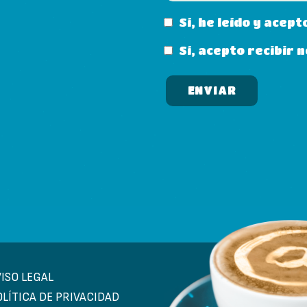
Sí, he leído y acept
Sí, acepto recibir
VISO LEGAL
OLÍTICA DE PRIVACIDAD