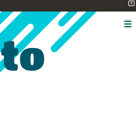
X
sto