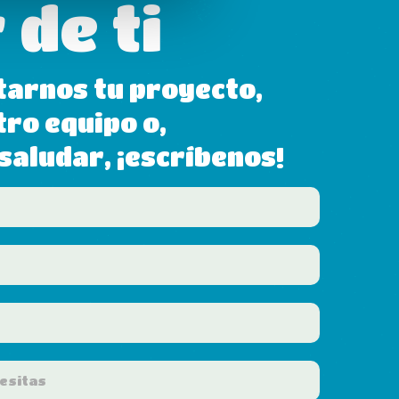
 de ti
tarnos tu proyecto,
tro equipo o,
aludar, ¡escríbenos!