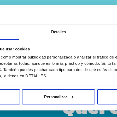
STO TODAY cada mes en tu
Detalles
 privacidad
ue usar cookies
omo mostrar publicidad personalizada o analizar el tráfico de e
aceptarlas todas, aunque es lo más práctico y cómodo. Sí, tú t
ambién puedes pinchar cada tipo para decidir qué estás dispu
n, la tienes en DETALLES.
Personalizar
Quer