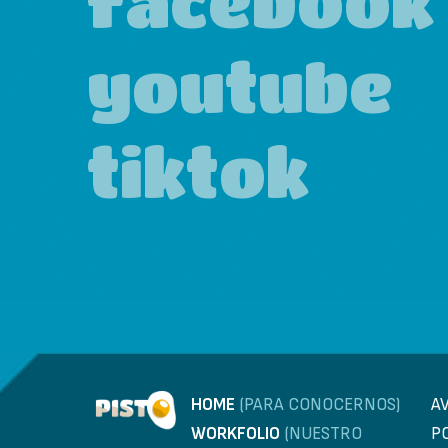
facebook
youtube
tiktok
HOME
(PARA CONOCERNOS)
A
WORKFOLIO
(NUESTRO
P