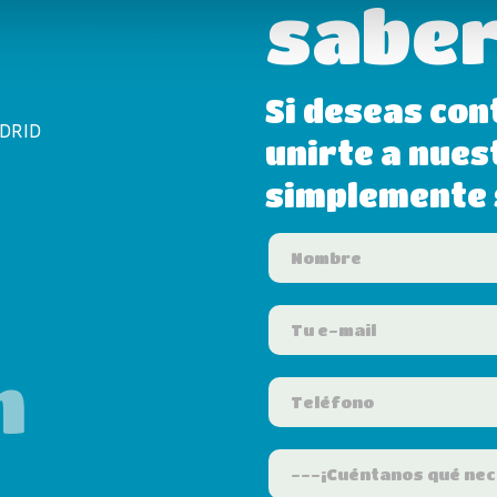
saber
Si deseas con
ADRID
unirte a nues
simplemente s
m