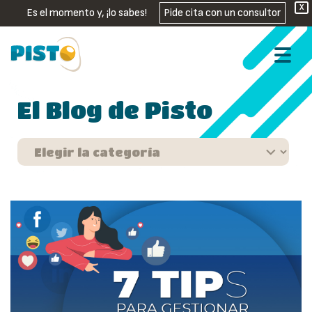
X
Es el momento y, ¡lo sabes!
Pide cita con un consultor
El Blog de Pisto