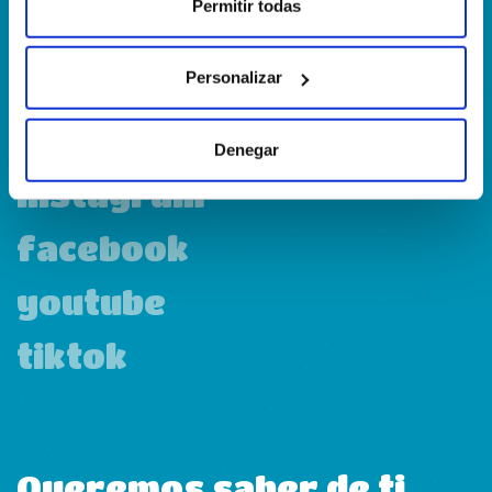
Calle Francia, 13 Local 12 28971 Griñón MADRID
Permitir todas
Personalizar
linkedin
Denegar
instagram
facebook
youtube
tiktok
Queremos saber de ti