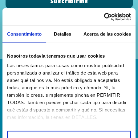
Sí, he leído y acepto la
política de
privacidad
Consentimiento
Detalles
Acerca de las cookies
Nosotros todavía tenemos que usar cookies
Las necesitamos para cosas como mostrar publicidad
personalizada o analizar el tráfico de esta web para
¡Escríbenos!
saber qué tal nos va. No estás obligado a aceptarlas
hola@agenciapisto.com
todas, aunque es lo más práctico y cómodo. Sí, tú
también lo crees, simplemente pincha en PERMITIR
¿Hablamos?!
TODAS. También puedes pinchar cada tipo para decidir
qué estás dispuesto a compartir y qué no. Si necesitas
(+34) 910 40 46 33
más información, la tienes en DETALLES.
¿Dónde estamos?