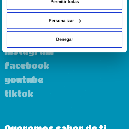
Permitir todas
Calle Francia, 13 Local 12 28971 Griñón MADRID
Personalizar
linkedin
Denegar
instagram
facebook
youtube
tiktok
Queremos saber de ti