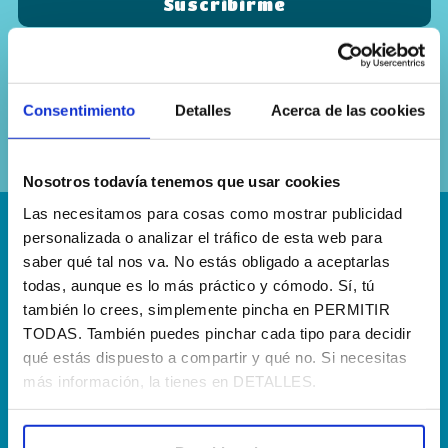
Sí, he leído y acepto la
política de
privacidad
Consentimiento
Detalles
Acerca de las cookies
Nosotros todavía tenemos que usar cookies
Las necesitamos para cosas como mostrar publicidad
personalizada o analizar el tráfico de esta web para
¡Escríbenos!
saber qué tal nos va. No estás obligado a aceptarlas
hola@agenciapisto.com
todas, aunque es lo más práctico y cómodo. Sí, tú
también lo crees, simplemente pincha en PERMITIR
¿Hablamos?!
TODAS. También puedes pinchar cada tipo para decidir
qué estás dispuesto a compartir y qué no. Si necesitas
(+34) 910 40 46 33
más información, la tienes en DETALLES.
¿Dónde estamos?