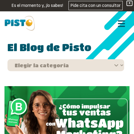
X
Es el momento y, ¡lo sabes!
Pide cita con un consultor
El Blog de Pisto