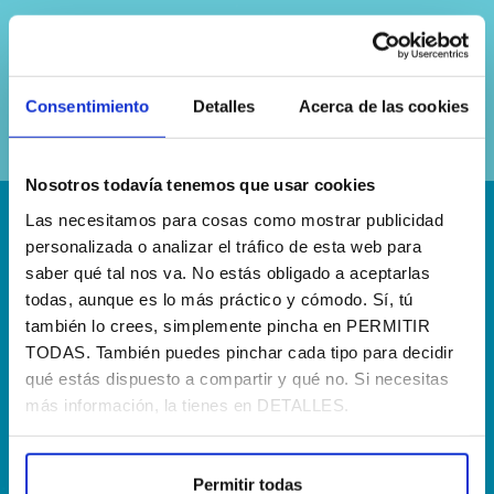
Sí, he leído y acepto la
política de
privacidad
Consentimiento
Detalles
Acerca de las cookies
Nosotros todavía tenemos que usar cookies
Las necesitamos para cosas como mostrar publicidad
¡Escríbenos!
personalizada o analizar el tráfico de esta web para
saber qué tal nos va. No estás obligado a aceptarlas
hola@agenciapisto.com
todas, aunque es lo más práctico y cómodo. Sí, tú
también lo crees, simplemente pincha en PERMITIR
¿Hablamos?!
TODAS. También puedes pinchar cada tipo para decidir
(+34) 910 40 46 33
qué estás dispuesto a compartir y qué no. Si necesitas
más información, la tienes en DETALLES.
¿Dónde estamos?
Calle Francia, 13 Local 12 28971 Griñón MADRID
Permitir todas