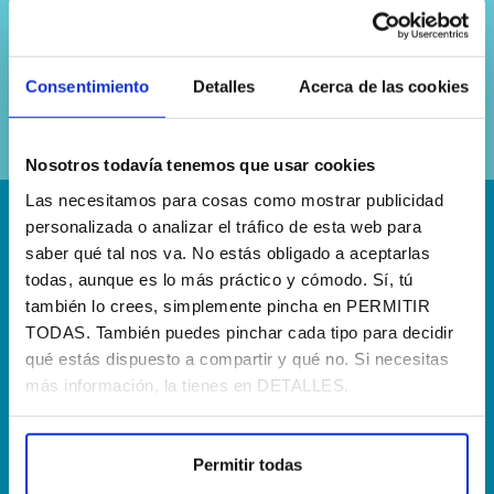
Sí, he leído y acepto la
política de
privacidad
Consentimiento
Detalles
Acerca de las cookies
Nosotros todavía tenemos que usar cookies
Las necesitamos para cosas como mostrar publicidad
personalizada o analizar el tráfico de esta web para
¡Escríbenos!
saber qué tal nos va. No estás obligado a aceptarlas
hola@agenciapisto.com
todas, aunque es lo más práctico y cómodo. Sí, tú
también lo crees, simplemente pincha en PERMITIR
TODAS. También puedes pinchar cada tipo para decidir
¿Hablamos?!
qué estás dispuesto a compartir y qué no. Si necesitas
(+34) 910 40 46 33
más información, la tienes en DETALLES.
¿Dónde estamos?
Permitir todas
Calle Francia, 13 Local 12 28971 Griñón MADRID