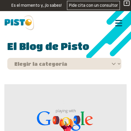
X
Es el momento y, ¡lo sabes!
Pide cita con un consultor
El Blog de Pisto