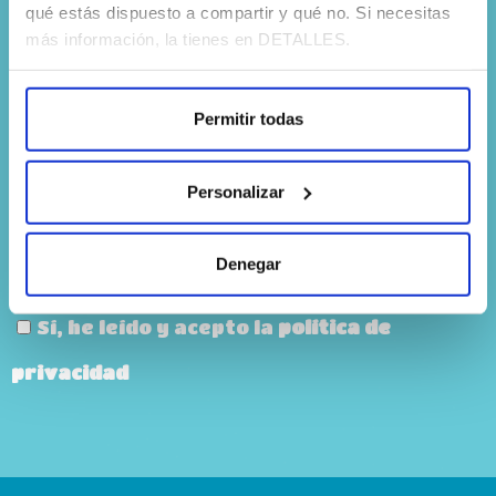
qué estás dispuesto a compartir y qué no. Si necesitas
Recibe nuestro boletín PISTO
más información, la tienes en DETALLES.
TODAY cada mes en tu correo
Permitir todas
Personalizar
Denegar
Sí, he leído y acepto la
política de
privacidad