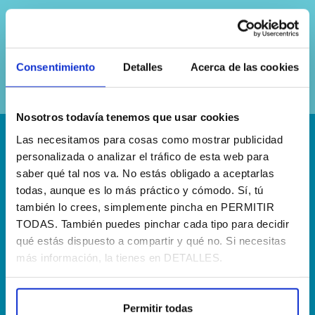
Sí, he leído y acepto la
política de
privacidad
Consentimiento
Detalles
Acerca de las cookies
Nosotros todavía tenemos que usar cookies
Las necesitamos para cosas como mostrar publicidad
¡Escríbenos!
personalizada o analizar el tráfico de esta web para
saber qué tal nos va. No estás obligado a aceptarlas
hola@agenciapisto.com
todas, aunque es lo más práctico y cómodo. Sí, tú
también lo crees, simplemente pincha en PERMITIR
¿Hablamos?!
TODAS. También puedes pinchar cada tipo para decidir
(+34) 910 40 46 33
qué estás dispuesto a compartir y qué no. Si necesitas
más información, la tienes en DETALLES.
¿Dónde estamos?
Calle Francia, 13 Local 12 28971 Griñón MADRID
Permitir todas