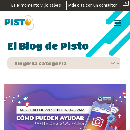
X
Es el momento y, ¡lo sabes!
Pide cita con un consultor
El Blog de Pisto