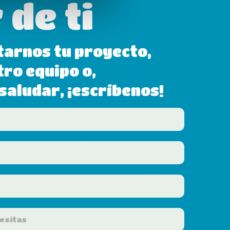
 de ti
tarnos tu proyecto,
tro equipo o,
aludar, ¡escríbenos!