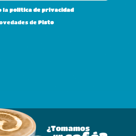
o la
política de privacidad
 novedades de
Pisto