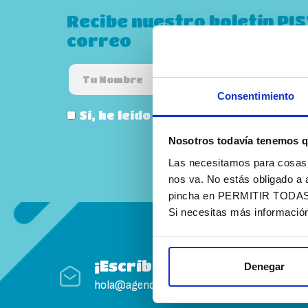
Recibe nuestro boletín PI
correo
Consentimiento
Sí, he leído y acepto la
política de
Nosotros todavía tenemos q
Las necesitamos para cosas c
nos va. No estás obligado a 
pincha en PERMITIR TODAS. T
Si necesitas más informació
¡Escríbenos!
Denegar
hola@agenciapisto.com