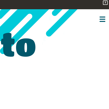
X
sto