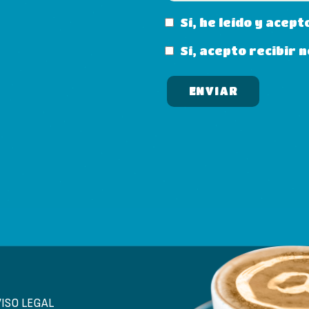
Sí, he leído y acept
Sí, acepto recibir
VISO LEGAL