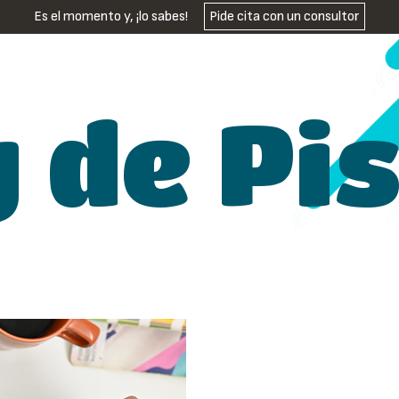
Es el momento y, ¡lo sabes!
Pide cita con un consultor
g de Pi