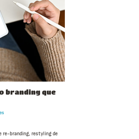
vo branding que
es
re-branding, restyling de