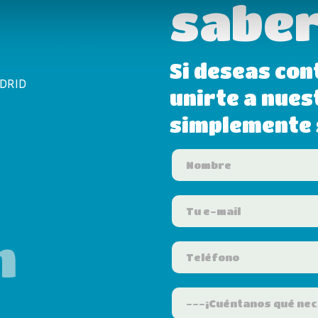
saber
Si deseas con
ADRID
unirte a nues
simplemente s
m