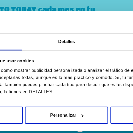
STO TODAY cada mes en tu
Detalles
 privacidad
ue usar cookies
omo mostrar publicidad personalizada o analizar el tráfico de e
aceptarlas todas, aunque es lo más práctico y cómodo. Sí, tú t
ambién puedes pinchar cada tipo para decidir qué estás dispu
n, la tienes en DETALLES.
Quer
Personalizar