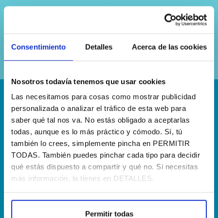
Sí, he leído y acepto la
política de
privacidad
Consentimiento
Detalles
Acerca de las cookies
Nosotros todavía tenemos que usar cookies
Las necesitamos para cosas como mostrar publicidad
¡Escríbenos!
personalizada o analizar el tráfico de esta web para
saber qué tal nos va. No estás obligado a aceptarlas
hola@agenciapisto.com
todas, aunque es lo más práctico y cómodo. Sí, tú
también lo crees, simplemente pincha en PERMITIR
¿Hablamos?!
TODAS. También puedes pinchar cada tipo para decidir
(+34) 910 40 46 33
qué estás dispuesto a compartir y qué no. Si necesitas
más información, la tienes en DETALLES.
¿Dónde estamos?
Calle Francia, 13 Local 12 28971 Griñón MADRID
Permitir todas