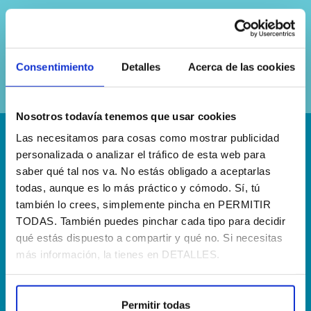
Sí, he leído y acepto la
política de
privacidad
Consentimiento
Detalles
Acerca de las cookies
Nosotros todavía tenemos que usar cookies
Las necesitamos para cosas como mostrar publicidad
¡Escríbenos!
personalizada o analizar el tráfico de esta web para
saber qué tal nos va. No estás obligado a aceptarlas
hola@agenciapisto.com
todas, aunque es lo más práctico y cómodo. Sí, tú
también lo crees, simplemente pincha en PERMITIR
¿Hablamos?!
TODAS. También puedes pinchar cada tipo para decidir
(+34) 910 40 46 33
qué estás dispuesto a compartir y qué no. Si necesitas
más información, la tienes en DETALLES.
¿Dónde estamos?
Calle Francia, 13 Local 12 28971 Griñón MADRID
Permitir todas