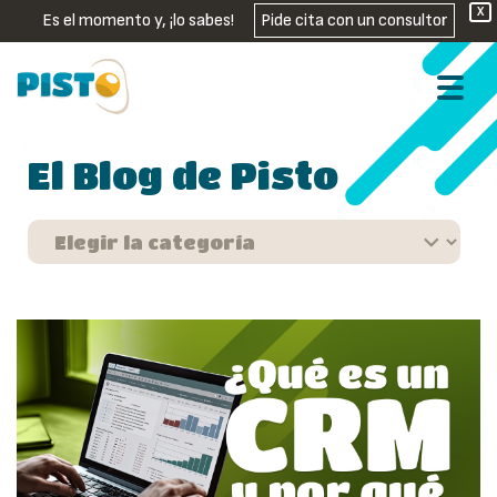
X
Es el momento y, ¡lo sabes!
Pide cita con un consultor
El Blog de Pisto