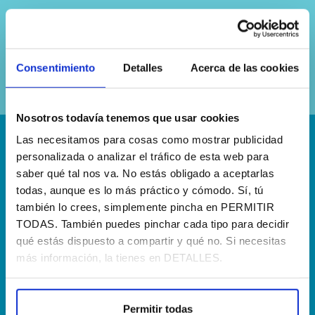
Sí, he leído y acepto la
política de
privacidad
Consentimiento
Detalles
Acerca de las cookies
Nosotros todavía tenemos que usar cookies
Las necesitamos para cosas como mostrar publicidad
¡Escríbenos!
personalizada o analizar el tráfico de esta web para
saber qué tal nos va. No estás obligado a aceptarlas
hola@agenciapisto.com
todas, aunque es lo más práctico y cómodo. Sí, tú
también lo crees, simplemente pincha en PERMITIR
¿Hablamos?!
TODAS. También puedes pinchar cada tipo para decidir
(+34) 910 40 46 33
qué estás dispuesto a compartir y qué no. Si necesitas
más información, la tienes en DETALLES.
¿Dónde estamos?
Calle Francia, 13 Local 12 28971 Griñón MADRID
Permitir todas