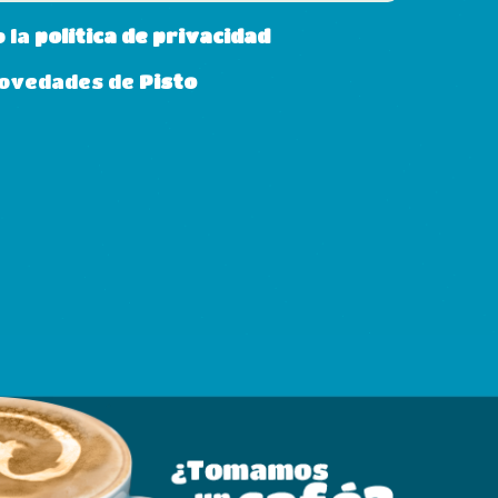
o la
política de privacidad
 novedades de
Pisto