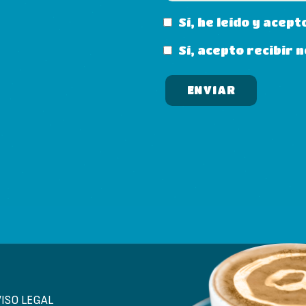
Sí, he leído y acept
Sí, acepto recibir
VISO LEGAL