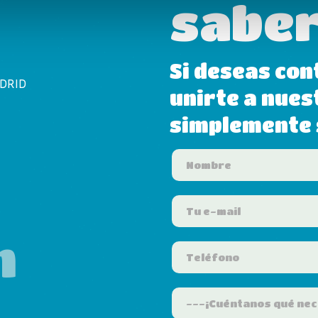
saber
Si deseas con
ADRID
unirte a nues
simplemente s
m