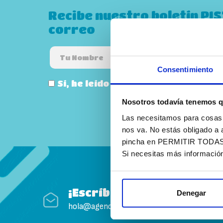
Recibe nuestro boletín PI
correo
Consentimiento
Sí, he leído y acepto la
política de
Nosotros todavía tenemos q
Las necesitamos para cosas c
nos va. No estás obligado a 
pincha en PERMITIR TODAS. T
Si necesitas más informació
¡Escríbenos!
Denegar
hola@agenciapisto.com