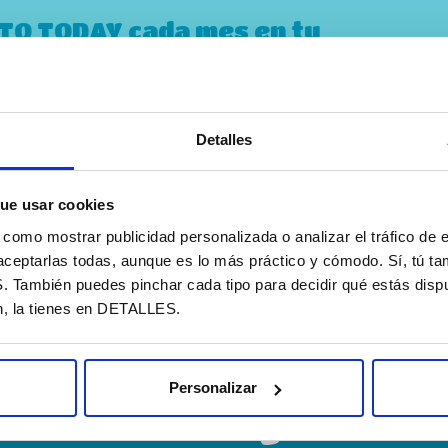
STO TODAY cada mes en tu
Detalles
 privacidad
ue usar cookies
omo mostrar publicidad personalizada o analizar el tráfico de e
aceptarlas todas, aunque es lo más práctico y cómodo. Sí, tú t
ambién puedes pinchar cada tipo para decidir qué estás dispu
n, la tienes en DETALLES.
Quer
Personalizar