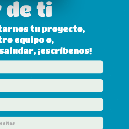
 de ti
tarnos tu proyecto,
tro equipo o,
aludar, ¡escríbenos!