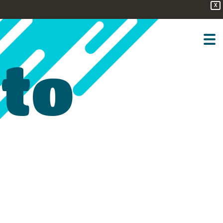
X
sto