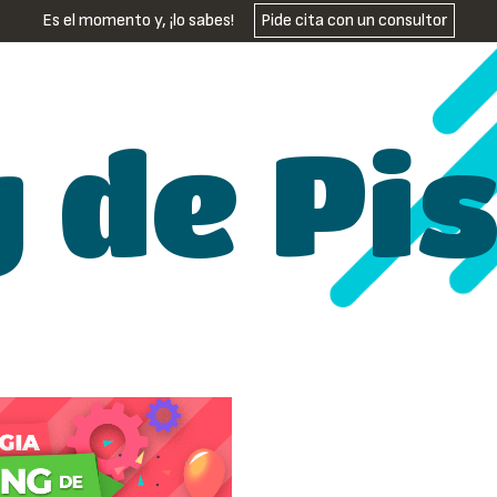
Es el momento y, ¡lo sabes!
Pide cita con un consultor
g de Pi