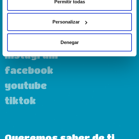
Calle Francia, 13 Local 12 28971 Griñón MADRID
Permitir todas
Personalizar
linkedin
Denegar
instagram
facebook
youtube
tiktok
Queremos saber de ti