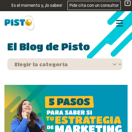
X
Es el momento y, ¡lo sabes!
Pide cita con un consultor
El Blog de Pisto