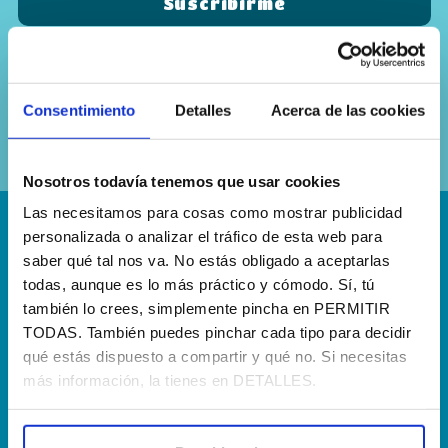
Sí, he leído y acepto la
política de
privacidad
Consentimiento
Detalles
Acerca de las cookies
Nosotros todavía tenemos que usar cookies
Las necesitamos para cosas como mostrar publicidad
personalizada o analizar el tráfico de esta web para
¡Escríbenos!
saber qué tal nos va. No estás obligado a aceptarlas
hola@agenciapisto.com
todas, aunque es lo más práctico y cómodo. Sí, tú
también lo crees, simplemente pincha en PERMITIR
¿Hablamos?!
TODAS. También puedes pinchar cada tipo para decidir
qué estás dispuesto a compartir y qué no. Si necesitas
(+34) 910 40 46 33
más información, la tienes en DETALLES.
¿Dónde estamos?