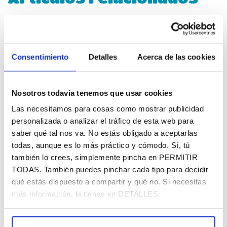
Temas que te pueden interesar
Consentimiento
Detalles
Acerca de las cookies
Nosotros todavía tenemos que usar cookies
Las necesitamos para cosas como mostrar publicidad
personalizada o analizar el tráfico de esta web para
saber qué tal nos va. No estás obligado a aceptarlas
todas, aunque es lo más práctico y cómodo. Sí, tú
también lo crees, simplemente pincha en PERMITIR
TODAS. También puedes pinchar cada tipo para decidir
Marketing Inteligente: Las 3
qué estás dispuesto a compartir y qué no. Si necesitas
claves que reescriben tu
más información, la tienes en DETALLES.
negocio para 2026
Estrategia y negocio