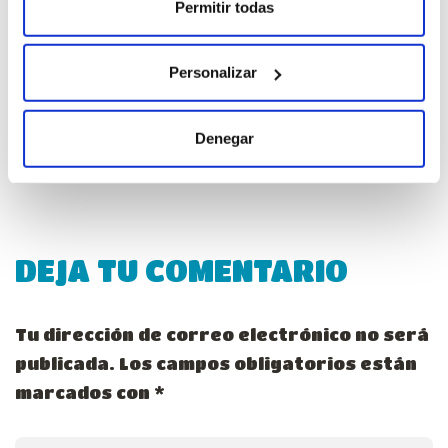
20 de noviembre de 2025
Permitir todas
El marketing ha entrado en una nueva era: la del
Marketing Inteligente. El webinario de Pisto revela
Personalizar
cómo la IA, el...
leer más
Denegar
DEJA TU COMENTARIO
Tu dirección de correo electrónico no será
publicada.
Los campos obligatorios están
marcados con
*