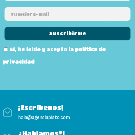
Sí, he leído y acepto la
política de
privacidad
¡Escríbenos!
hola@agenciapisto.com
¿Hablamos?!