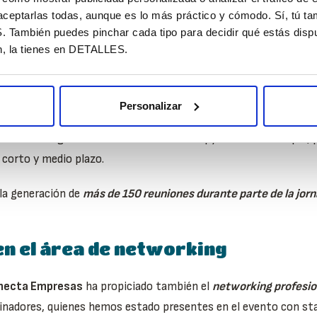
aceptarlas todas, aunque es lo más práctico y cómodo. Sí, tú t
ambién puedes pinchar cada tipo para decidir qué estás dispu
esarial de Toledo (Fedeto)
han colaborado en este proyecto pi
n, la tienes en DETALLES.
B
Personalizar
onectar a las grandes multinacionales con pymes del municipio, 
 corto y medio plazo.
 la generación de
más de 150 reuniones durante parte de la jor
en el área de networking
onecta Empresas
ha propiciado también el
networking profesion
nadores, quienes hemos estado presentes en el evento con sta