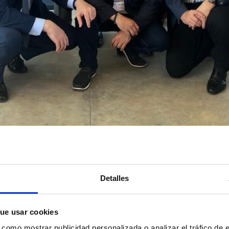
rbus, Día, Michelin, CBL, DHL Zalando, DHL Ikea, Itercon, Eigo
Detalles
nómico de la comarca.
 Rey
y el de
Eurocaja Rural
, junto con el impulso y promoción d
ue usar cookies
Pisto,
nosotros mismos, han hecho posible la celebración en el
omo mostrar publicidad personalizada o analizar el tráfico de e