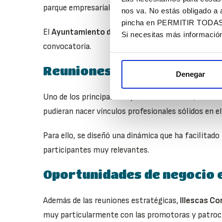
parque empresarial.
nos va. No estás obligado a 
pincha en PERMITIR TODAS. T
El
Ayuntamiento de Illescas
y la
Federación Empr
Si necesitas más informació
convocatoria.
Reuniones estratégicas B2
Denegar
Uno de los principales objetivos del evento, era c
pudieran nacer vínculos profesionales sólidos en el
Para ello, se diseñó una dinámica que ha facilitado
participantes muy relevantes.
Oportunidades de negocio 
Además de las reuniones estratégicas,
Illescas C
muy particularmente con las promotoras y patroci