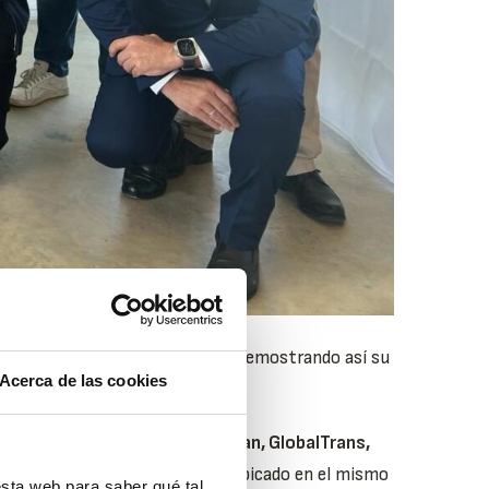
, FM Logistic y Grupo Carreras
demostrando así su
Acerca de las cookies
e
Papelería Multipapel, Tecnytran, GlobalTrans,
 restaurante
El Huerto Iberum
ubicado en el mismo
sta web para saber qué tal