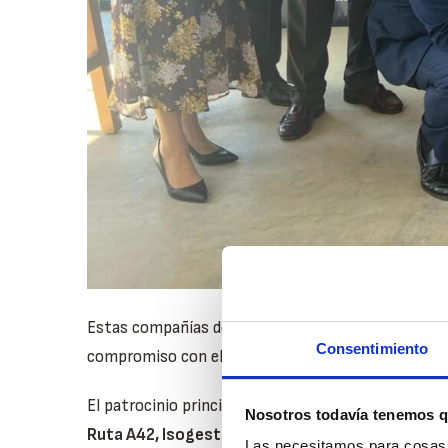
Estas compañías de referencia han sido
Amazon, Ai
Consentimiento
compromiso con el fortalecimiento del tejido eco
El patrocinio principal de
Aldauto Motor Olías del
Nosotros todavía tenemos q
Ruta A42, Isogestión, La Sagra Al Día y Agencia 
Las necesitamos para cosas c