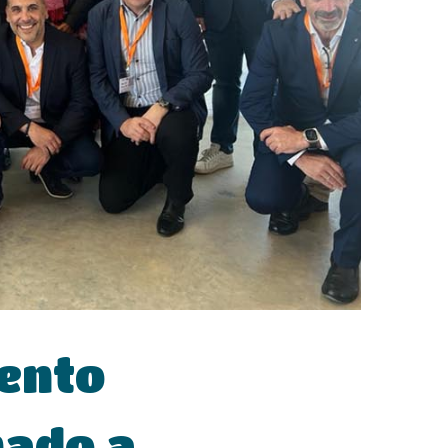
vento
nado a