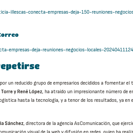
ticia-illescas-conecta-empresas-deja-150-reuniones-negocio
 Correo
necta-empresas-deja-reuniones-negocios-locales-2024041112
repetirse
por un reducido grupo de empresarios decididos a fomentar el te
a Torre y René López
, ha atraído un impresionante número de 
gística hasta la tecnología, y a tenor de los resultados, ya en 
cia Sánchez
, directora de la agencia AsComunicación, que ejerci
unicación visual de la web y difusión en redes, quien ha reali