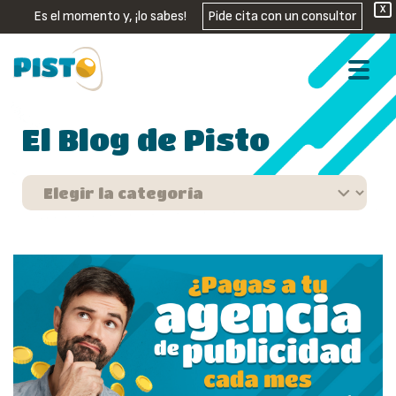
X
Es el momento y, ¡lo sabes!
Pide cita con un consultor
El Blog de Pisto