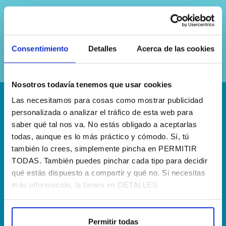
Sí, he leído y acepto la
política de
privacidad
Consentimiento
Detalles
Acerca de las cookies
Nosotros todavía tenemos que usar cookies
Las necesitamos para cosas como mostrar publicidad
¡Escríbenos!
personalizada o analizar el tráfico de esta web para
saber qué tal nos va. No estás obligado a aceptarlas
hola@agenciapisto.com
todas, aunque es lo más práctico y cómodo. Sí, tú
también lo crees, simplemente pincha en PERMITIR
¿Hablamos?!
TODAS. También puedes pinchar cada tipo para decidir
(+34) 910 40 46 33
qué estás dispuesto a compartir y qué no. Si necesitas
más información, la tienes en DETALLES.
¿Dónde estamos?
Calle Francia, 13 Local 12 28971 Griñón MADRID
Permitir todas