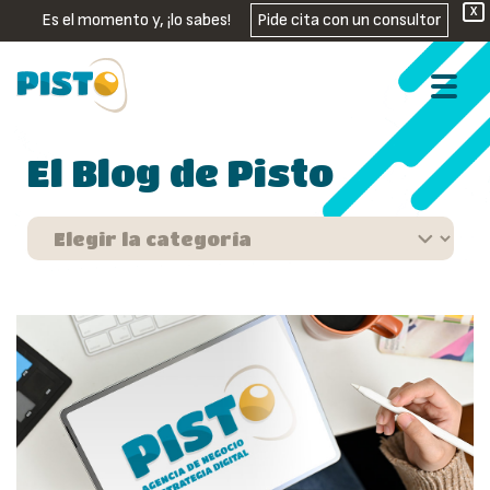
X
Es el momento y, ¡lo sabes!
Pide cita con un consultor
El Blog de Pisto