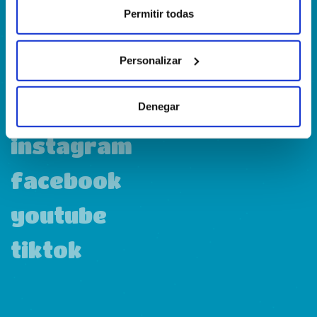
¿Dónde estamos?
Permitir todas
Calle Francia, 13 Local 12 28971 Griñón MADRID
Personalizar
linkedin
Denegar
instagram
facebook
youtube
tiktok