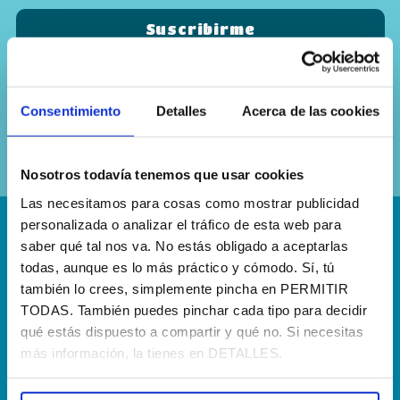
Sí, he leído y acepto la
política de
Consentimiento
Detalles
Acerca de las cookies
privacidad
Nosotros todavía tenemos que usar cookies
Las necesitamos para cosas como mostrar publicidad
personalizada o analizar el tráfico de esta web para
¡Escríbenos!
saber qué tal nos va. No estás obligado a aceptarlas
todas, aunque es lo más práctico y cómodo. Sí, tú
hola@agenciapisto.com
también lo crees, simplemente pincha en PERMITIR
TODAS. También puedes pinchar cada tipo para decidir
¿Hablamos?!
qué estás dispuesto a compartir y qué no. Si necesitas
más información, la tienes en DETALLES.
(+34) 910 40 46 33