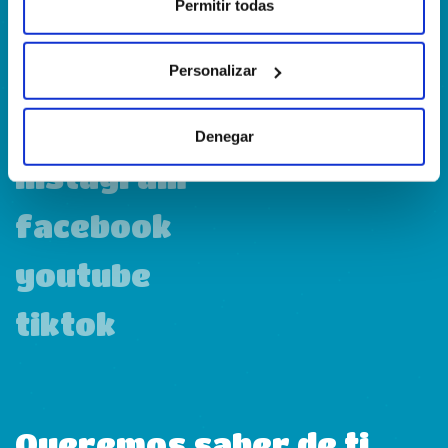
Calle Francia, 13 Local 12 28971 Griñón MADRID
Permitir todas
Personalizar
linkedin
Denegar
instagram
facebook
youtube
tiktok
Queremos saber de ti