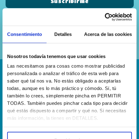
Sí, he leído y acepto la
política de
privacidad
Consentimiento
Detalles
Acerca de las cookies
Nosotros todavía tenemos que usar cookies
Las necesitamos para cosas como mostrar publicidad
personalizada o analizar el tráfico de esta web para
¡Escríbenos!
saber qué tal nos va. No estás obligado a aceptarlas
hola@agenciapisto.com
todas, aunque es lo más práctico y cómodo. Sí, tú
también lo crees, simplemente pincha en PERMITIR
¿Hablamos?!
TODAS. También puedes pinchar cada tipo para decidir
qué estás dispuesto a compartir y qué no. Si necesitas
(+34) 910 40 46 33
más información, la tienes en DETALLES.
¿Dónde estamos?