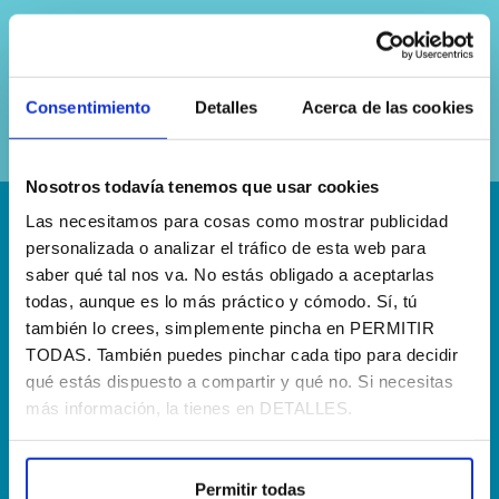
Sí, he leído y acepto la
política de
privacidad
Consentimiento
Detalles
Acerca de las cookies
Nosotros todavía tenemos que usar cookies
Las necesitamos para cosas como mostrar publicidad
¡Escríbenos!
personalizada o analizar el tráfico de esta web para
saber qué tal nos va. No estás obligado a aceptarlas
hola@agenciapisto.com
todas, aunque es lo más práctico y cómodo. Sí, tú
también lo crees, simplemente pincha en PERMITIR
¿Hablamos?!
TODAS. También puedes pinchar cada tipo para decidir
(+34) 910 40 46 33
qué estás dispuesto a compartir y qué no. Si necesitas
más información, la tienes en DETALLES.
¿Dónde estamos?
Calle Francia, 13 Local 12 28971 Griñón MADRID
Permitir todas