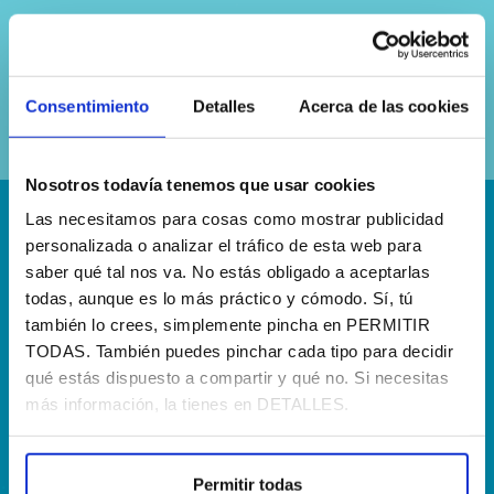
Sí, he leído y acepto la
política de
privacidad
Consentimiento
Detalles
Acerca de las cookies
Nosotros todavía tenemos que usar cookies
Las necesitamos para cosas como mostrar publicidad
¡Escríbenos!
personalizada o analizar el tráfico de esta web para
saber qué tal nos va. No estás obligado a aceptarlas
hola@agenciapisto.com
todas, aunque es lo más práctico y cómodo. Sí, tú
también lo crees, simplemente pincha en PERMITIR
¿Hablamos?!
TODAS. También puedes pinchar cada tipo para decidir
(+34) 910 40 46 33
qué estás dispuesto a compartir y qué no. Si necesitas
más información, la tienes en DETALLES.
¿Dónde estamos?
Calle Francia, 13 Local 12 28971 Griñón MADRID
Permitir todas