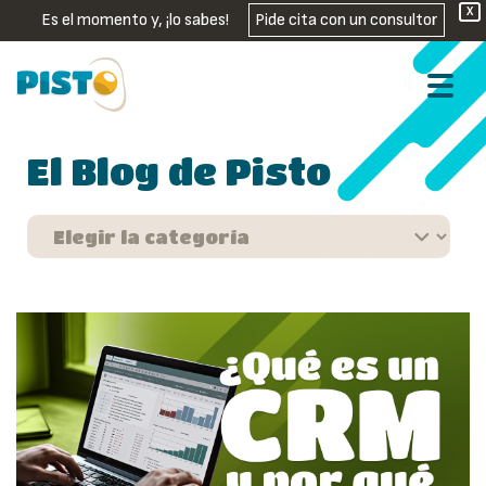
X
Es el momento y, ¡lo sabes!
Pide cita con un consultor
El Blog de Pisto