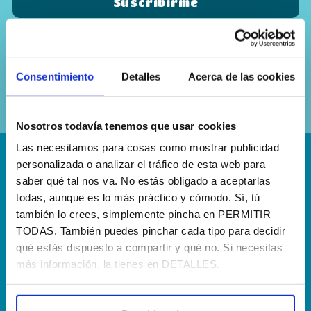
Sí, he leído y acepto la
política de
privacidad
Consentimiento
Detalles
Acerca de las cookies
Nosotros todavía tenemos que usar cookies
Las necesitamos para cosas como mostrar publicidad
personalizada o analizar el tráfico de esta web para
¡Escríbenos!
saber qué tal nos va. No estás obligado a aceptarlas
hola@agenciapisto.com
todas, aunque es lo más práctico y cómodo. Sí, tú
también lo crees, simplemente pincha en PERMITIR
¿Hablamos?!
TODAS. También puedes pinchar cada tipo para decidir
qué estás dispuesto a compartir y qué no. Si necesitas
(+34) 910 40 46 33
más información, la tienes en DETALLES.
¿Dónde estamos?