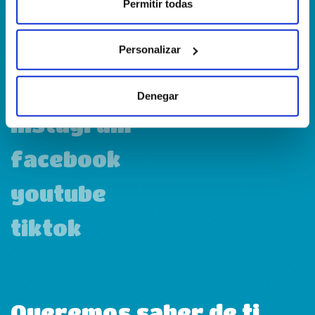
Calle Francia, 13 Local 12 28971 Griñón MADRID
Permitir todas
Personalizar
linkedin
Denegar
instagram
facebook
youtube
tiktok
Queremos saber de ti