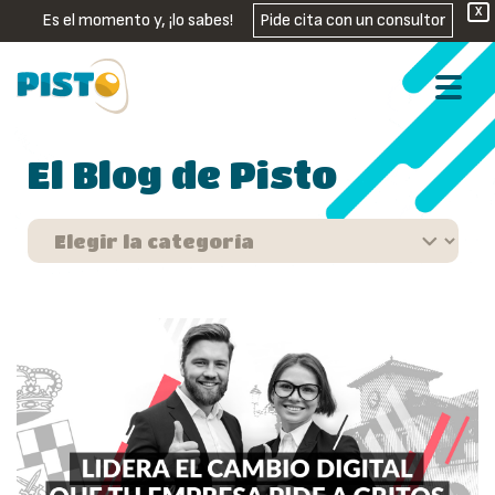
X
Es el momento y, ¡lo sabes!
Pide cita con un consultor
El Blog de Pisto