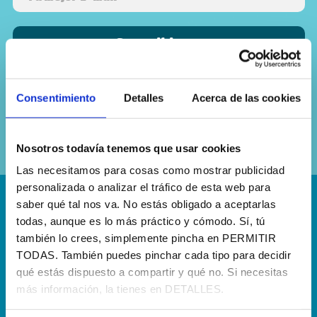
Sí, he leído y acepto la
política de
Consentimiento
Detalles
Acerca de las cookies
privacidad
Nosotros todavía tenemos que usar cookies
Las necesitamos para cosas como mostrar publicidad
personalizada o analizar el tráfico de esta web para
saber qué tal nos va. No estás obligado a aceptarlas
¡Escríbenos!
todas, aunque es lo más práctico y cómodo. Sí, tú
también lo crees, simplemente pincha en PERMITIR
hola@agenciapisto.com
TODAS. También puedes pinchar cada tipo para decidir
qué estás dispuesto a compartir y qué no. Si necesitas
¿Hablamos?!
más información, la tienes en DETALLES.
(+34) 910 40 46 33