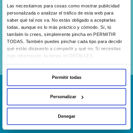
Las necesitamos para cosas como mostrar publicidad
personalizada o analizar el tráfico de esta web para
saber qué tal nos va. No estás obligado a aceptarlas
todas, aunque es lo más práctico y cómodo. Sí, tú
también lo crees, simplemente pincha en PERMITIR
Sí, he leído y acepto la
política de
TODAS. También puedes pinchar cada tipo para decidir
privacidad
qué estás dispuesto a compartir y qué no. Si necesitas
más información, la tienes en DETALLES.
Permitir todas
¡Escríbenos!
Personalizar
hola@agenciapisto.com
Denegar
¿Hablamos?!
(+34) 910 40 46 33