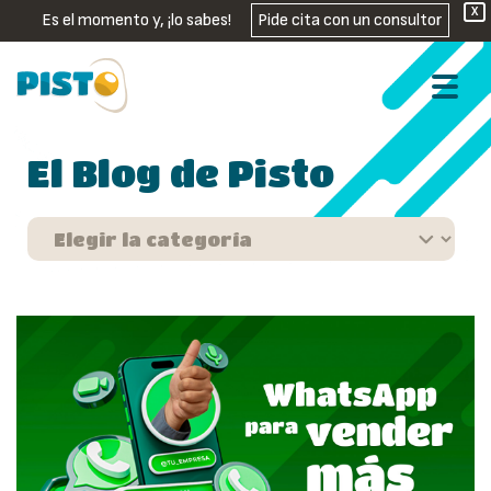
X
Es el momento y, ¡lo sabes!
Pide cita con un consultor
El Blog de Pisto