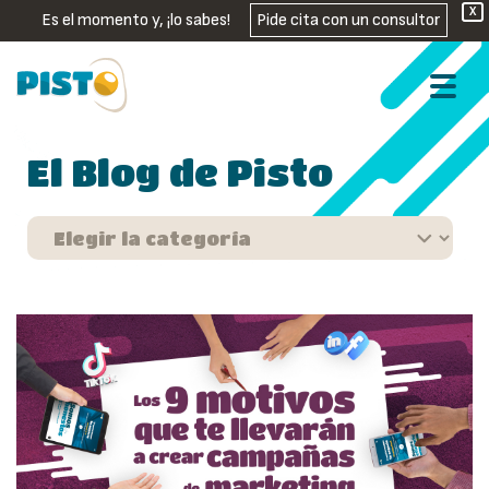
X
Es el momento y, ¡lo sabes!
Pide cita con un consultor
El Blog de Pisto