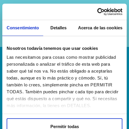
Sí, he leído y acepto la
política de
privacidad
Consentimiento
Detalles
Acerca de las cookies
Nosotros todavía tenemos que usar cookies
Las necesitamos para cosas como mostrar publicidad
¡Escríbenos!
personalizada o analizar el tráfico de esta web para
saber qué tal nos va. No estás obligado a aceptarlas
hola@agenciapisto.com
todas, aunque es lo más práctico y cómodo. Sí, tú
también lo crees, simplemente pincha en PERMITIR
¿Hablamos?!
TODAS. También puedes pinchar cada tipo para decidir
(+34) 910 40 46 33
qué estás dispuesto a compartir y qué no. Si necesitas
más información, la tienes en DETALLES.
¿Dónde estamos?
Calle Francia, 13 Local 12 28971 Griñón MADRID
Permitir todas