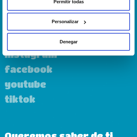
Calle Francia, 13 Local 12 28971 Griñón MADRID
Permitir todas
Personalizar
linkedin
Denegar
instagram
facebook
youtube
tiktok
Queremos saber de ti