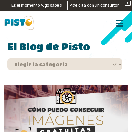
X
Es el momento y, ¡lo sabes!
Pide cita con un consultor
El Blog de Pisto