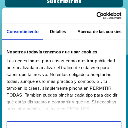
Sí, he leído y acepto la
política de
privacidad
Consentimiento
Detalles
Acerca de las cookies
Nosotros todavía tenemos que usar cookies
Las necesitamos para cosas como mostrar publicidad
personalizada o analizar el tráfico de esta web para
¡Escríbenos!
saber qué tal nos va. No estás obligado a aceptarlas
hola@agenciapisto.com
todas, aunque es lo más práctico y cómodo. Sí, tú
también lo crees, simplemente pincha en PERMITIR
¿Hablamos?!
TODAS. También puedes pinchar cada tipo para decidir
qué estás dispuesto a compartir y qué no. Si necesitas
(+34) 910 40 46 33
más información, la tienes en DETALLES.
¿Dónde estamos?