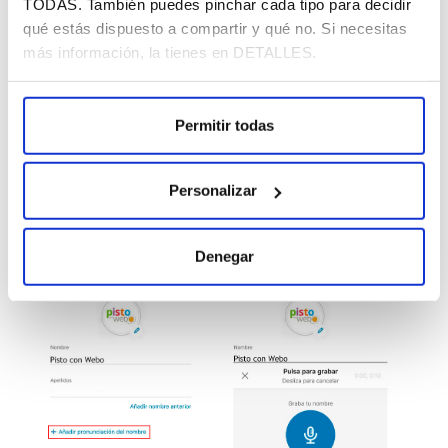
TODAS. También puedes pinchar cada tipo para decidir
¿Cuántas veces has dudado sobre la pronunciación de
qué estás dispuesto a compartir y qué no. Si necesitas
un nombre? Imagínate en una red social mundial la
más información, la tienes en DETALLES.
cantidad de nombres y acentos diferentes que existen.
Desde ya, LinkedIn te permite
grabar un pequeño
Permitir todas
audio pronunciando tu nombre
para que no haya más
dudas. Dicen desde la compañía que es una forma de
causar una buena impresión y de crear un lugar de
Personalizar
trabajo inclusivo.
Denegar