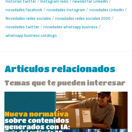
/
/
/
historias twitter
Instagram reels
newsletter LinkedIn
/
/
/
novedades Facebook
novedades Instagram
novedades LinkedIn
/
/
Novedades redes sociales
novedades redes sociales 2020
/
/
novedades twitter
novedades whatsapp business
whatsapp business catálogo
Artículos relacionados
Temas que te pueden interesar