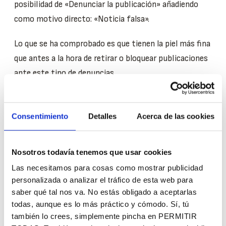
posibilidad de «Denunciar la publicación» añadiendo
como motivo directo: «Noticia falsa».
Lo que se ha comprobado es que tienen la piel más fina
que antes a la hora de retirar o bloquear publicaciones
ante este tipo de denuncias.
LinkedIn
Consentimiento
Detalles
Acerca de las cookies
Conocida por ser una red social profesional, LinkedIn
está empezando a adquirir formatos vistos en otras
redes sociales para crear un ambiente más relajado
Nosotros todavía tenemos que usar cookies
entre sus usuarios.
Las necesitamos para cosas como mostrar publicidad
personalizada o analizar el tráfico de esta web para
Graba cómo se pronuncia tu
saber qué tal nos va. No estás obligado a aceptarlas
nombre
todas, aunque es lo más práctico y cómodo. Sí, tú
también lo crees, simplemente pincha en PERMITIR