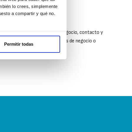
rte de la empresa proveedora.
ambién lo crees, simplemente
esto a compartir y qué no.
TO BÁSICO EN INTERNET:
de la información básica del negocio, contacto y
esa en los principales sites, redes de negocio o
Permitir todas
mpresas y profesionales.