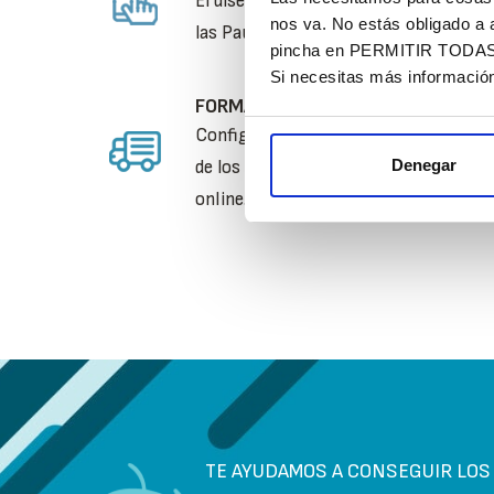
El diseño debe cumplir con criterios d
nos va. No estás obligado a 
las Pautas WCAG-2.1.
pincha en PERMITIR TODAS. T
Si necesitas más informació
FORMAS DE ENVÍO:
Configuración e integración de métodos
Denegar
de los productos comercializados por e
online.
TE AYUDAMOS A CONSEGUIR LO