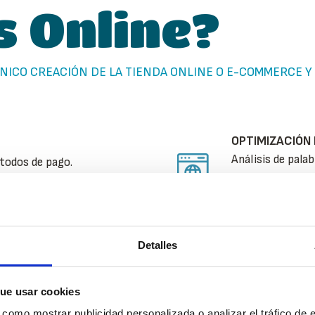
s Online?
NICO CREACIÓN DE LA TIENDA ONLINE O E-COMMERCE Y
OPTIMIZACIÓN 
Análisis de pala
étodos de pago.
page de 2 página
contenido e info
debe adaptarse para ser
Detalles
AUTOGESTIONA
.
Se deberá provee
el beneficiario,
ue usar cookies
modificar el con
omo mostrar publicidad personalizada o analizar el tráfico de e