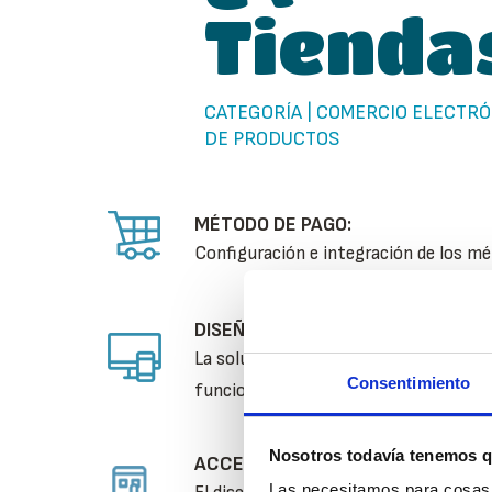
Tienda
CATEGORÍA | COMERCIO ELECTRÓ
DE PRODUCTOS
MÉTODO DE PAGO:
Configuración e integración de los m
DISEÑO RESPONSIVE:
La solución de E-Commerce diseñada 
Consentimiento
funcional en todo tipo de dispositivos
Nosotros todavía tenemos q
ACCESIBILIDAD:
Las necesitamos para cosas c