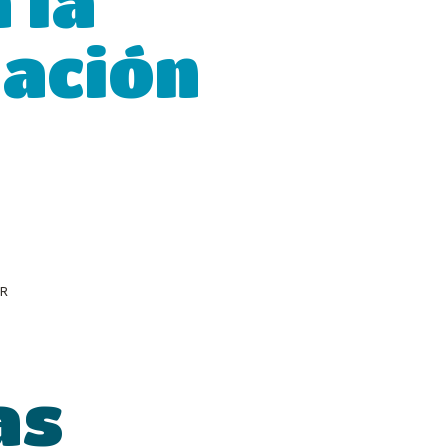
 la
ación
OR
as