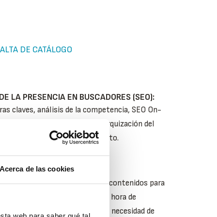
 ALTA DE CATÁLOGO
DE LA PRESENCIA EN BUSCADORES (SEO):
bras claves, análisis de la competencia, SEO On-
s o apartados, indexación y jerarquización del
rmes trimestrales de seguimiento.
Acerca de las cookies
BLE:
r una plataforma de gestión de contenidos para
 de manera que sea autónomo a la hora de
tenido de sus páginas web, sin la necesidad de
sta web para saber qué tal