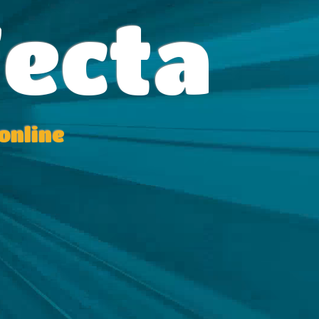
fecta
online