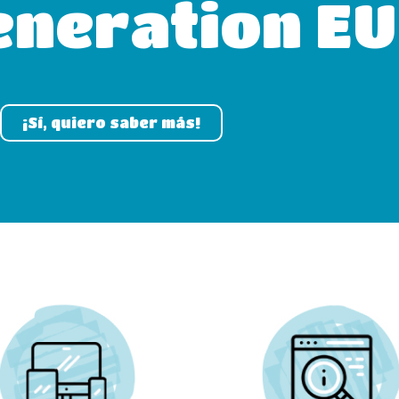
eneration EU
¡Sí, quiero saber más!