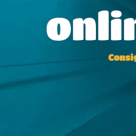
onli
Consi