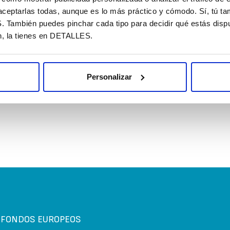
e conformidad de nivel AA de
recurrir al sopo
aceptarlas todas, aunque es lo más práctico y cómodo. Sí, tú t
ambién puedes pinchar cada tipo para decidir qué estás dispu
n, la tienes en DETALLES.
POSICIONAMIEN
Posicionamiento 
 de envío digital y físico
perfil de la empr
Personalizar
l beneficiario en la tienda
directorios de e
S FONDOS EUROPEOS