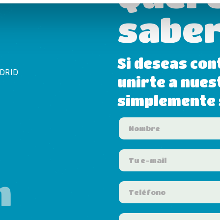
saber
Si deseas con
ADRID
unirte a nues
simplemente s
m