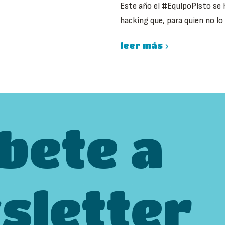
Este año el #EquipoPisto se
hacking que, para quien no lo s
leer más
bete a
sletter