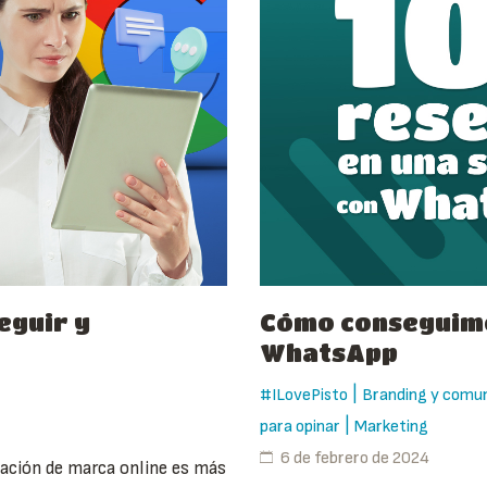
eguir y
Cómo conseguimo
WhatsApp
|
#ILovePisto
Branding y comun
|
para opinar
Marketing
6 de febrero de 2024
tación de marca online es más