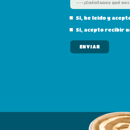
Sí, he leído y acept
Sí, acepto recibir