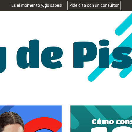
Es el momento y, ¡lo sabes!
Pide cita con un consultor
g de Pi