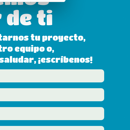
 de ti
tarnos tu proyecto,
tro equipo o,
aludar, ¡escríbenos!