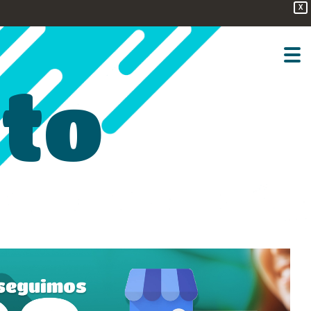
X
sto