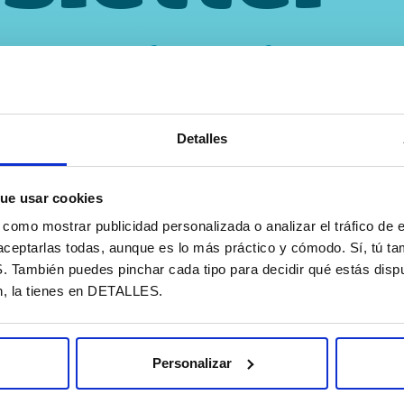
STO TODAY cada mes en tu
Detalles
 privacidad
ue usar cookies
omo mostrar publicidad personalizada o analizar el tráfico de e
aceptarlas todas, aunque es lo más práctico y cómodo. Sí, tú t
ambién puedes pinchar cada tipo para decidir qué estás dispu
n, la tienes en DETALLES.
Personalizar
Quer