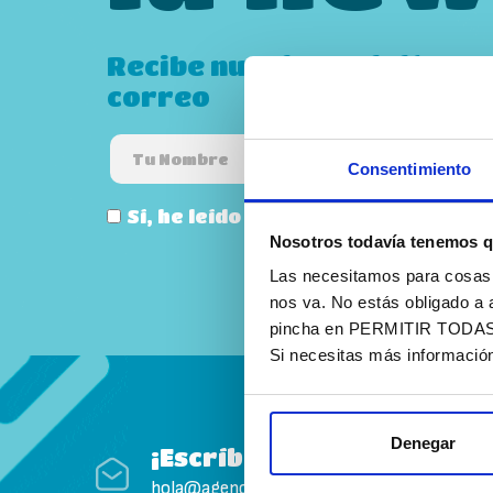
Recibe nuestro boletín PI
correo
Consentimiento
Sí, he leído y acepto la
política de
Nosotros todavía tenemos q
Las necesitamos para cosas c
nos va. No estás obligado a 
pincha en PERMITIR TODAS. T
Si necesitas más informació
Denegar
¡Escríbenos!
hola@agenciapisto.com